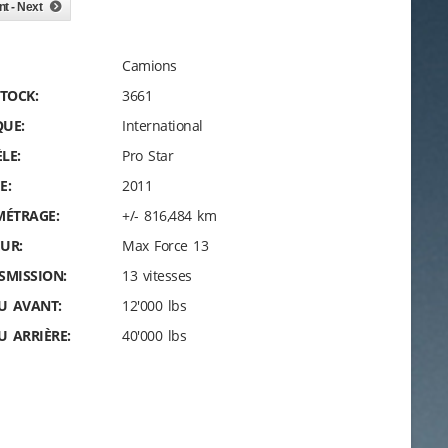
nt - Next
Camions
STOCK:
3661
UE:
International
LE:
Pro Star
E:
2011
MÉTRAGE:
+/- 816,484 km
UR:
Max Force 13
SMISSION:
13 vitesses
EU AVANT:
12'000 lbs
U ARRIÈRE:
40'000 lbs