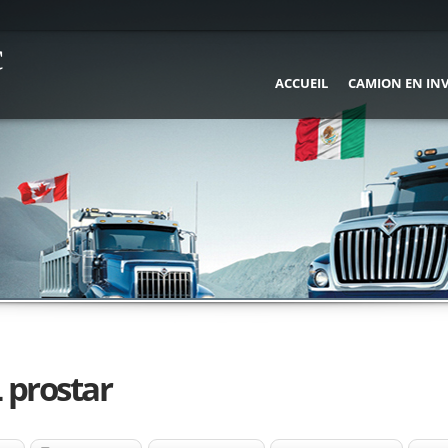
c
ACCUEIL
CAMION EN IN
prostar