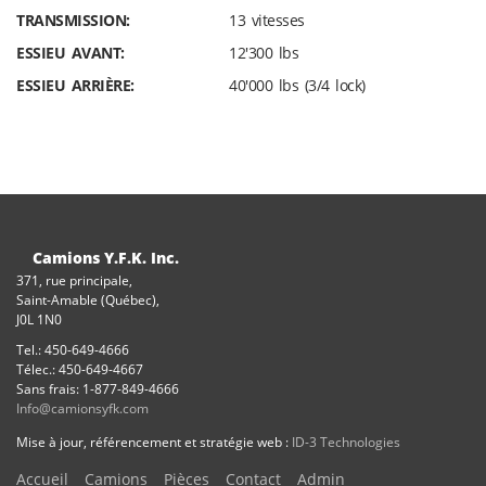
TRANSMISSION:
13 vitesses
ESSIEU AVANT:
12'300 lbs
ESSIEU ARRIÈRE:
40'000 lbs (3/4 lock)
Camions Y.F.K. Inc.
371, rue principale,
Saint-Amable (Québec),
J0L 1N0
Tel.: 450-649-4666
Télec.: 450-649-4667
Sans frais: 1-877-849-4666
Info@camionsyfk.com
Mise à jour, référencement et stratégie web :
ID-3 Technologies
Accueil
Camions
Pièces
Contact
Admin