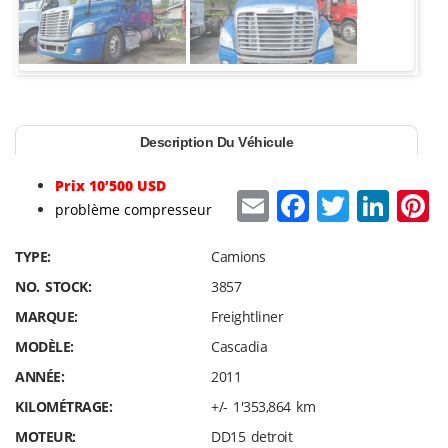
Description Du Véhicule
Prix 10’500 USD
E
F
T
Li
P
problème compresseur
m
a
w
n
n
TYPE:
Camions
ai
c
itt
k
e
NO. STOCK:
3857
l
e
er
e
e
MARQUE:
Freightliner
b
dI
s
MODÈLE:
Cascadia
o
n
ANNÉE:
2011
o
KILOMÉTRAGE:
+/- 1'353,864 km
k
MOTEUR:
DD15 detroit