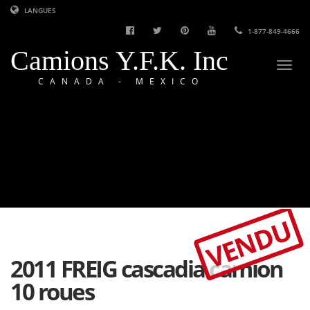
LANGUES
1-877-849-4666
Camions Y.F.K. Inc
Togg
CANADA - MEXICO
navi
VENDU
2011 FREIG cascadia camion
10 roues