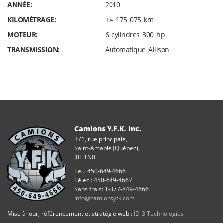
ANNÉE:
2010
o
KILOMÉTRAGE:
+/- 175 075 km
k
MOTEUR:
6 cylindres 300 hp
TRANSMISSION:
Automatique Allison
Camions Y.F.K. Inc.
371, rue principale,
Saint-Amable (Québec),
J0L 1N0
Tel.: 450-649-4666
Télec.: 450-649-4667
Sans frais: 1-877-849-4666
Info@camionsyfk.com
Mise à jour, référencement et stratégie web :
ID-3 Technologies