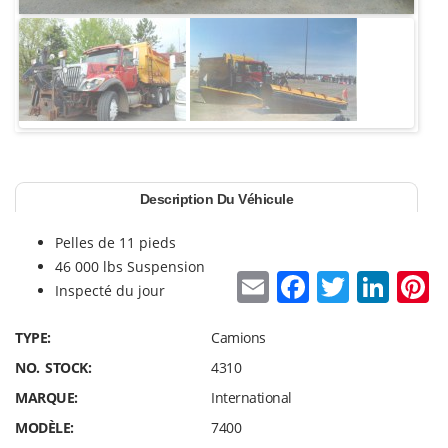
Description Du Véhicule
Pelles de 11 pieds
46 000 lbs Suspension
E
F
T
Li
P
Inspecté du jour
m
a
w
n
n
TYPE:
Camions
ai
c
itt
k
e
NO. STOCK:
4310
l
e
er
e
e
MARQUE:
International
b
dI
s
MODÈLE:
7400
o
n