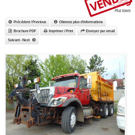
VENDU
$32,999
Plus taxes
Précédent / Previous
Obtenez plus d'informations
Brochure PDF
Imprimer / Print
Envoyer par email
Suivant - Next