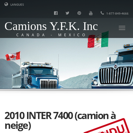
LANGUES
1-877-849-4666
Camions Y.F.K. Inc
Togg
CANADA - MEXICO
navi
2010 INTER 7400 (camion à
neige)