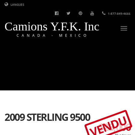
LANGUES
1-877-849-4666
Camions Y.F.K. Inc
Togg
CANADA - MEXICO
navi
2009 STERLING 9500
VENDU
$28,000