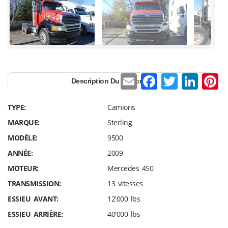
E
F
T
Li
P
Description Du Véhicule
m
a
w
n
n
TYPE:
Camions
ai
c
itt
k
e
MARQUE:
Sterling
l
e
er
e
e
MODÈLE:
9500
b
dI
s
ANNÉE:
2009
o
n
MOTEUR:
Mercedes 450
o
TRANSMISSION:
13 vitesses
k
ESSIEU AVANT:
12'000 lbs
ESSIEU ARRIÈRE:
40'000 lbs