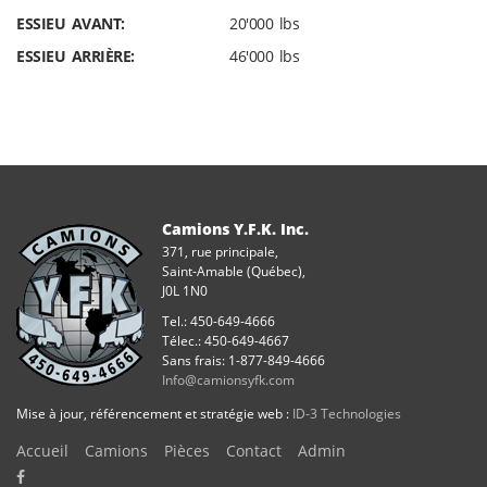
ESSIEU AVANT:
20'000 lbs
ESSIEU ARRIÈRE:
46'000 lbs
Camions Y.F.K. Inc.
371, rue principale,
Saint-Amable (Québec),
J0L 1N0
Tel.: 450-649-4666
Télec.: 450-649-4667
Sans frais: 1-877-849-4666
Info@camionsyfk.com
Mise à jour, référencement et stratégie web :
ID-3 Technologies
Accueil
Camions
Pièces
Contact
Admin