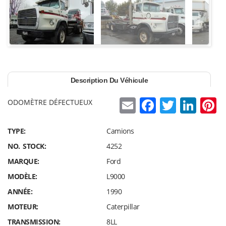
Description Du Véhicule
E
F
T
Li
P
ODOMÈTRE DÉFECTUEUX
m
a
w
n
n
TYPE:
Camions
ai
c
itt
k
e
NO. STOCK:
4252
l
e
er
e
e
MARQUE:
Ford
b
dI
s
MODÈLE:
L9000
o
n
ANNÉE:
1990
o
MOTEUR:
Caterpillar
k
TRANSMISSION:
8LL