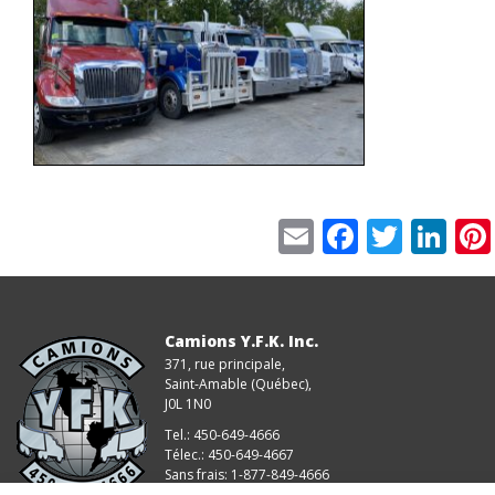
Email
Faceboo
Twitt
Li
Camions Y.F.K. Inc.
371, rue principale,
Saint-Amable (Québec),
J0L 1N0
Tel.: 450-649-4666
Télec.: 450-649-4667
Sans frais: 1-877-849-4666
Info@camionsyfk.com