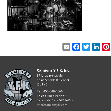
Email
Facebo
Twitt
Li
Camions Y.F.K. Inc.
371, rue principale,
Saint-Amable (Québec),
J0L 1N0
Tel.: 450-649-4666
Télec.: 450-649-4667
Sans frais: 1-877-849-4666
Info@camionsyfk.com